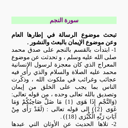
سورة النجم
تبحث موضوع الرسالة في إطارها العام
وعن موضوع الإيمان بالبعث والنشور .
1-
ابتدأت بالقسم بالنجم على صدق محمد
صلى الله عليه وسلم ، و تحدثت عن موضوع
المعراج الذي كان معجزة لرسول الإنسانية
محمد عليه الصلاة والسلام والذي رأى فيه
عجائب وغرائب في ملكوت الله ، وذكّرت
الناس بما يجب على الخلق من إيمان
وتصديق بالله تعالى وحده ، من قوله تعالى:
(وَالنَّجْمِ إِذَا هَوَى {1} مَا ضَلَّ صَاحِبُكُمْ وَمَا
غَوَى {2}) إلى قوله تعالى : (لَقَدْ رَأَى مِنْ
آيَاتِ رَبِّهِ الْكُبْرَى {18}) .
2-
تلاها الحديث عن الأوثان التي عبدها