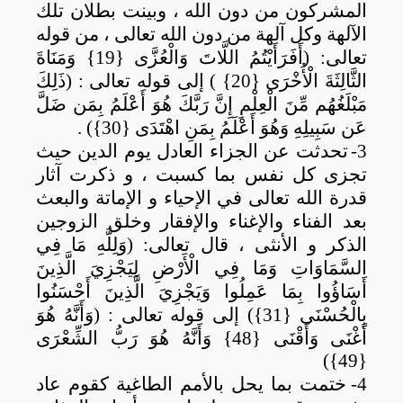
المشركون من دون الله ، وبينت بطلان تلك
الآلهة وكل آلهة من دون الله تعالى ، من قوله
تعالى:
(أَفَرَأَيْتُمُ اللَّاتَ وَالْعُزَّى {19} وَمَنَاةَ
الثَّالِثَةَ الْأُخْرَى {20} )
إلى قوله تعالى : (ذَلِكَ
مَبْلَغُهُم مِّنَ الْعِلْمِ إِنَّ رَبَّكَ هُوَ أَعْلَمُ بِمَن ضَلَّ
عَن سَبِيلِهِ وَهُوَ أَعْلَمُ بِمَنِ اهْتَدَى {30}) .
3-
تحدثت عن الجزاء العادل يوم الدين حيث
تجزى كل نفس بما كسبت ، و ذكرت آثار
قدرة الله تعالى في الإحياء و الإماتة والبعث
بعد الفناء والإغناء والإفقار وخلق الزوجين
الذكر و الأنثى ، قال تعالى:
(وَلِلَّهِ مَا فِي
السَّمَاوَاتِ وَمَا فِي الْأَرْضِ لِيَجْزِيَ الَّذِينَ
أَسَاؤُوا بِمَا عَمِلُوا وَيَجْزِيَ الَّذِينَ أَحْسَنُوا
بِالْحُسْنَى {31}) إلى قوله تعالى : (وَأَنَّهُ هُوَ
أَغْنَى وَأَقْنَى {48} وَأَنَّهُ هُوَ رَبُّ الشِّعْرَى
{49})
4-
ختمت بما يحل بالأمم الطاغية كقوم عاد