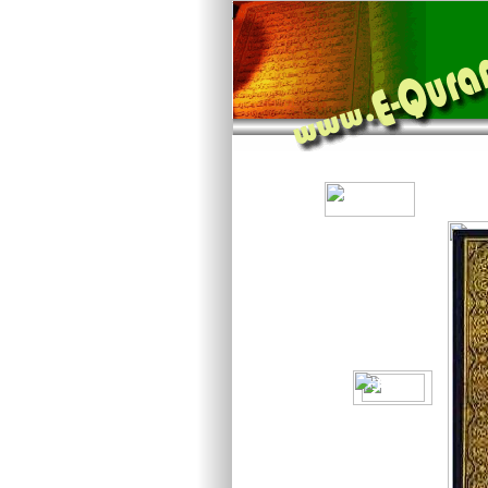
H O M E
ENTER