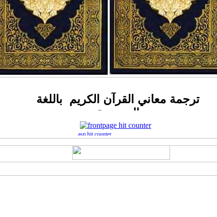
ترجمة معاني القرآن الكريم باللغة
النرويجية
asp hit counter