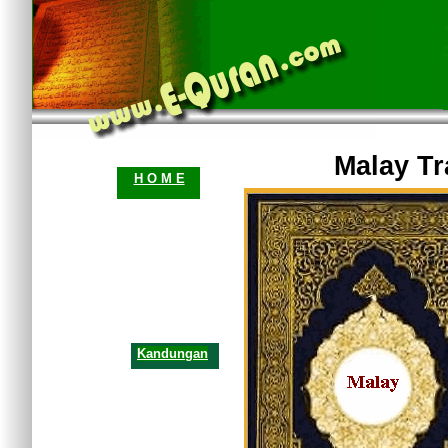
Malay Tr
H O M E
Kandungan