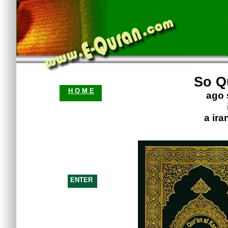
So Q
H O M E
ago 
a ira
ENTER