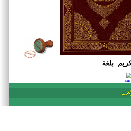
كريم بلغة
asp 