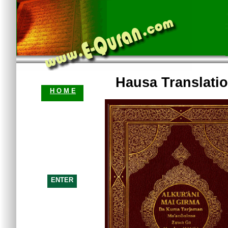
Hausa Translati
H O M E
ENTER