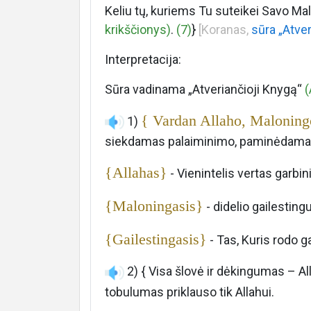
About
Keliu tų, kuriems Tu suteikei Savo Mal
krikščionys)
.
(7)
}
[Koranas,
sūra „Atver
Interpretacija:
Languages
Sūra vadinama „Atveriančioji Knygą“
(
{ Vardan Allaho, Maloningo
1)
siekdamas palaiminimo, paminėdamas
{Allahas}
- Vienintelis vertas garbi
{Maloningasis}
- didelio gailestin
{Gailestingasis}
- Tas, Kuris rodo g
2) { Visa šlovė ir dėkingumas – Al
tobulumas priklauso tik Allahui.