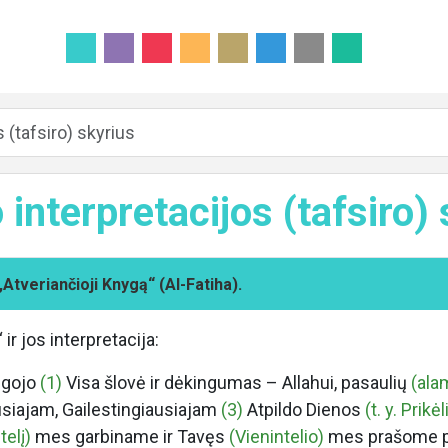
 (tafsiro) skyrius
interpretacijos (tafsiro)
„Atveriančioji Knygą“ (Al-Fatiha).
r jos interpretacija:
ingojo
(1)
Visa šlovė ir dėkingumas – Allahui, pasaulių
(ala
siajam, Gailestingiausiajam
(3)
Atpildo Dienos
(t. y. Prik
telį)
mes garbiname ir Tavęs
(Vienintelio)
mes prašome 