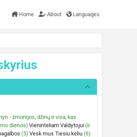
Home
About
Languages
 skyrius
myn - žmonijos, džinų ir visa, kas
ėlimo dienos)
Vieninteliam Valdytojui
(ir
pagalbos
(5)
Vesk mus Tiesiu keliu
(6)