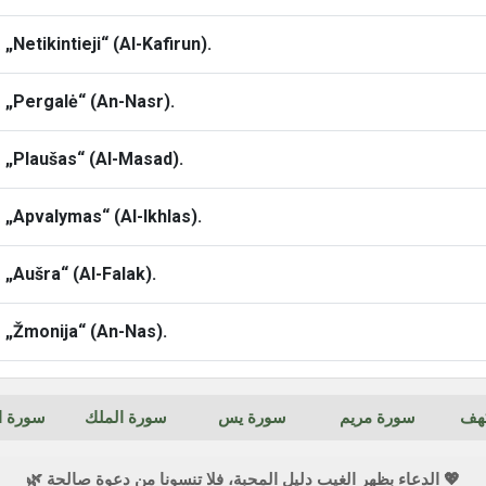
„Netikintieji“ (Al-Kafirun).
ą „Pergalė“ (An-Nasr).
ą „Plaušas“ (Al-Masad).
ą „Apvalymas“ (Al-Ikhlas).
 „Aušra“ (Al-Falak).
ą „Žmonija“ (An-Nas).
كهف
سورة مريم
سورة يس
سورة الملك
سورة ال
💖 الدعاء بظهر الغيب دليل المحبة، فلا تنسونا من دعوة صالحة 🌿