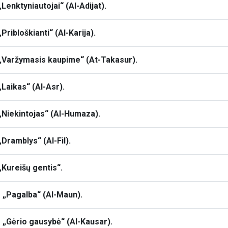
Lenktyniautojai“ (Al-Adijat).
Pribloškianti“ (Al-Karija).
ą „Varžymasis kaupime“ (At-Takasur).
„Laikas“ (Al-Asr).
 „Niekintojas“ (Al-Humaza).
„Dramblys“ (Al-Fil).
„Kureišų gentis“.
ą „Pagalba“ (Al-Maun).
ą „Gėrio gausybė“ (Al-Kausar).