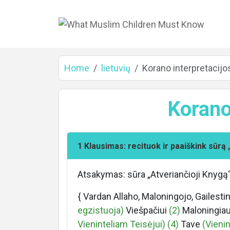
Home
lietuvių
Korano interpretacijos
Korano 
1 Klausimas: recituok ir paaiškink sūrą 
Atsakymas: sūra „Atveriančioji Knygą“ i
Home
{ Vardan Allaho, Maloningojo, Gailest
egzistuoja)
Viešpačiui
(2)
Maloningiau
Vieninteliam Teisėjui)
(4)
Tave
(Vienin