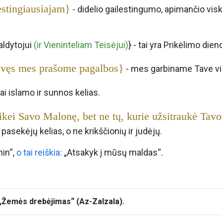
estingiausiajam}
- didelio gailestingumo, apimančio viską
aldytojui
(ir Vieninteliam Teisėjui)
} - tai yra Prikėlimo dien
avęs mes prašome pagalbos}
- mes garbiname Tave vie
tai islamo ir sunnos kelias.
ikei Savo Malonę, bet ne tų, kurie užsitraukė Tavo 
ų pasekėjų kelias, o ne krikščionių ir judėjų.
in“,
o tai reiškia:
„Atsakyk į mūsų maldas“.
 „Žemės drebėjimas“ (Az-Zalzala).