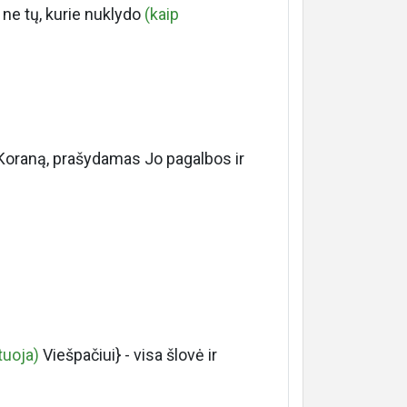
ir ne tų, kurie nuklydo
(kaip
 Koraną, prašydamas Jo pagalbos ir
tuoja)
Viešpačiui} - visa šlovė ir