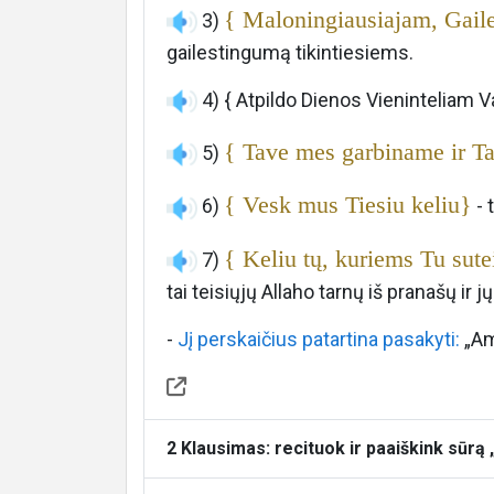
{ Maloningiausiajam, Gail
3)
gailestingumą tikintiesiems.
4) { Atpildo Dienos Vieninteliam V
{ Tave mes garbiname ir T
5)
{ Vesk mus Tiesiu keliu}
6)
- 
{ Keliu tų, kuriems Tu sute
7)
tai teisiųjų Allaho tarnų iš pranašų ir j
-
Jį perskaičius patartina pasakyti:
„Am
2 Klausimas: recituok ir paaiškink sūrą