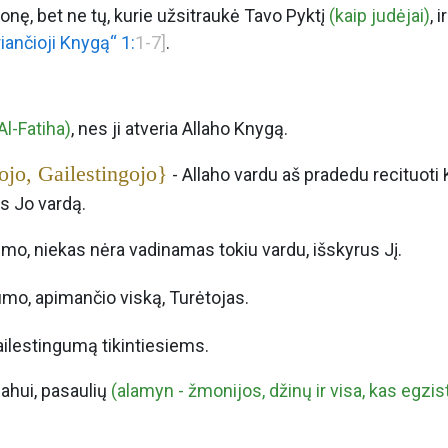
onę, bet ne tų, kurie užsitraukė Tavo Pyktį
(kaip judėjai)
, 
iančioji Knygą“ 1:
1-7]
.
Al-Fatiha)
, nes ji atveria Allaho Knygą.
jo, Gailestingojo}
- Allaho vardu aš pradedu recituoti
 Jo vardą.
nimo, niekas nėra vadinamas tokiu vardu, išskyrus Jį.
gumo, apimančio viską, Turėtojas.
ailestingumą tikintiesiems.
lahui, pasaulių
(alamyn - žmonijos, džinų ir visa, kas egzis