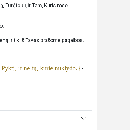
, Turėtojuı, ir Tam, Kuris rodo
os.
ną ir tik iš Tavęs prašome pagalbos.
Pyktį, ir ne tų, kurie nuklydo.}
-