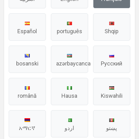
Español
português
Shqip
bosanski
azərbaycanca
Русский
română
Hausa
Kiswahili
አማርኛ
اردو
پښتو