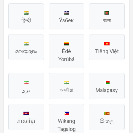
हिन्दी
Ўзбек
বাংলা
മലയാളം
Èdè
Tiếng Việt
Yorùbá
دری
অসমীয়া
Malagasy
ភាសាខ្មែរ
Wikang
සිංහල
Tagalog